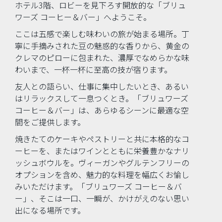
“１日に１度は、素晴らしいひとときを。”
ホテル3階、ロビーを見下ろす開放的な「ブリュ
ワーズ コーヒー＆バー」へようこそ。
ここは五感で楽しむ味わいの旅が始まる場所。丁
寧に手摘みされた豆の魅惑的な香りから、黄金の
クレマのピローに包まれた、濃厚でなめらかな味
わいまで、一杯一杯に至高の技が宿ります。
友人との語らい、仕事に集中したいとき、あるい
はリラックスして一息つくとき。「ブリュワーズ
コーヒー＆バー」は、あらゆるシーンに最適な空
間をご提供します。
焼きたてのケーキやペストリーと共に本格的なコ
ーヒーを、またはワインとともに栄養豊かなナリ
ッシュボウルを。ヴィーガンやグルテンフリーの
オプションを含め、魅力的な料理を幅広くお愉し
みいただけます。「ブリュワーズ コーヒー＆バ
ー」、そこは一口、一瞬が、かけがえのない思い