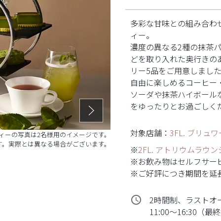
抹茶アフタ
多彩な甘味との組み合わ
ィー。
濃度の異なる2種の抹茶
どを取り入れた奥行きの
リー5品をご用意しまし
自由に楽しめるコーヒー
ソーダや抹茶ハイボール
をゆったりとお過ごしく
対象店舗：
3FL. ブリュ
ィーの写真は2名様用のイメージです。
す。実際とは異なる場合がございます。
※
2FL. アトリウムラウン
※お飲み物はセルフサー
※ご好評につき期間を延
access_time
2時間制、ラストオ