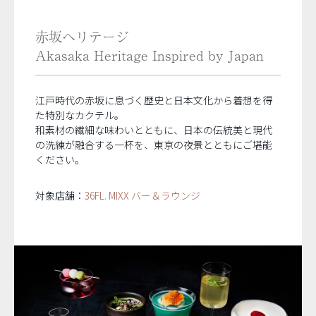
赤坂ヘリテージ
Akasaka Heritage Inspired by Japan
江戸時代の赤坂に息づく歴史と日本文化から着想を得
た特別なカクテル。
和素材の繊細な味わいとともに、日本の伝統美と現代
の洗練が融合する一杯を、東京の夜景とともにご堪能
ください。
対象店舗：
36FL. MIXX バー＆ラウンジ