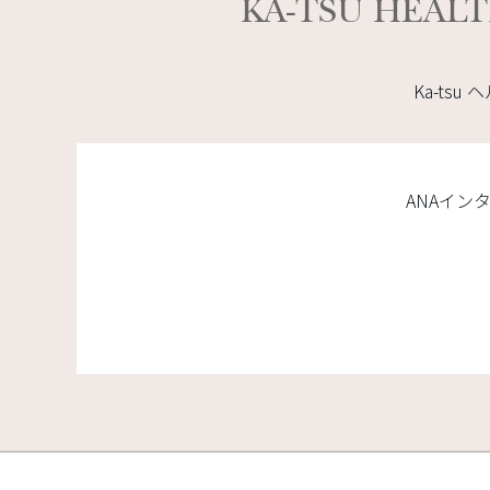
KA-TSU HEALT
Ka-ts
ANAイン