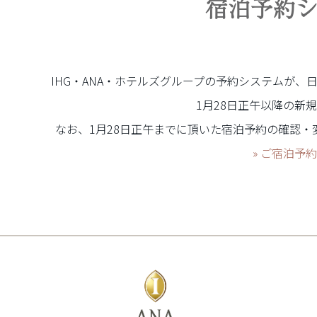
宿泊予約
IHG
・
ANA
・ホテルズグループの予約システムが、
1
月
28
日正午以降の新規
なお、
1
月
28
日正午までに頂いた宿泊予約の確認・
» ご宿泊予