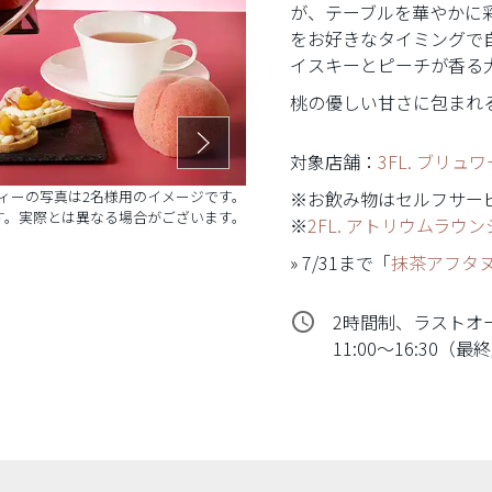
が、テーブルを華やかに
をお好きなタイミングで
イスキーとピーチが香る
桃の優しい甘さに包まれ
対象店舗：
3FL. ブリュ
ィーの写真は2名様用のイメージです。
※お飲み物はセルフサー
す。実際とは異なる場合がございます。
※
2FL. アトリウムラウン
» 7/31まで「
抹茶アフタ
access_time
2時間制、ラストオ
11:00～16:30（