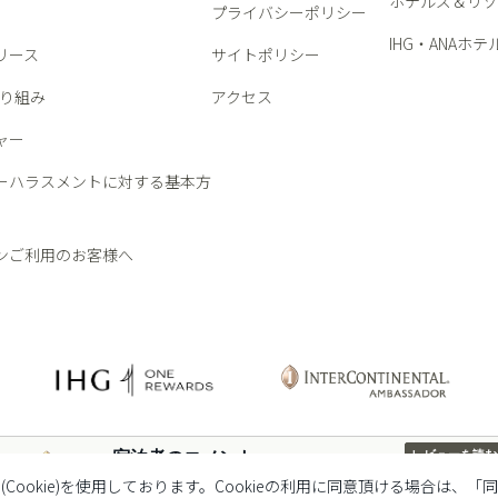
ホテルズ＆リゾ
プライバシーポリシー
IHG・ANAホテ
リース
サイトポリシー
取り組み
アクセス
ャー
ーハラスメントに対する基本方
ンご利用のお客様へ
宿泊者のコメント
レビューを読む
ookie)を使用しております。Cookieの利用に同意頂ける場合は
4.3
(2777 リアルゲストによるレビュー )
/5